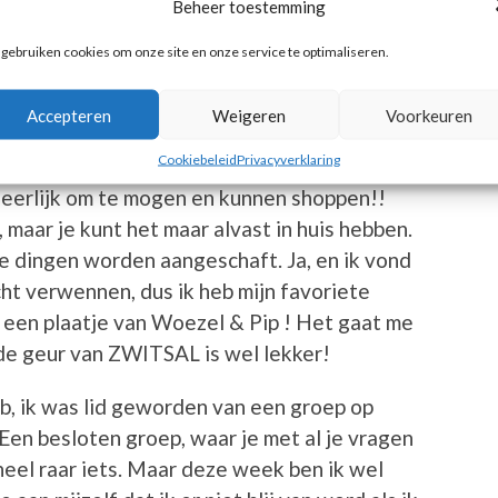
Beheer toestemming
ek komt het dus zwart op wit. Misschien dat
en mijn gevoel anders gaat worden. Ik weet
 gebruiken cookies om onze site en onze service te optimaliseren.
Accepteren
Weigeren
Voorkeuren
 in huis, die mee moet naar het ziekenhuis. En
Cookiebeleid
Privacyverklaring
et. Een nieuwe badjas, nieuwe pyama’s een
heerlijk om te mogen en kunnen shoppen!!
r, maar je kunt het maar alvast in huis hebben.
e dingen worden aangeschaft. Ja, en ik vond
cht verwennen, dus ik heb mijn favoriete
een plaatje van Woezel & Pip ! Het gaat me
 de geur van ZWITSAL is wel lekker!
, ik was lid geworden van een groep op
en besloten groep, waar je met al je vragen
heel raar iets. Maar deze week ben ik wel