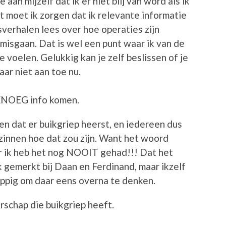
aan mijzelf dat ik er niet blij van word als ik
 moet ik zorgen dat ik relevante informatie
nsverhalen lees over hoe operaties zijn
misgaan. Dat is wel een punt waar ik van de
 voelen. Gelukkig kan je zelf beslissen of je
aar niet aan toe nu.
ENOEG info komen.
en dat er buikgriep heerst, en iedereen dus
erzinnen hoe dat zou zijn. Want het woord
aar ik heb het nog NOOIT gehad!!! Dat het
k gemerkt bij Daan en Ferdinand, maar ikzelf
appig om daar eens overna te denken.
rschap die buikgriep heeft.