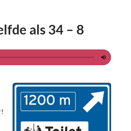
elfde als 34 – 8
r!