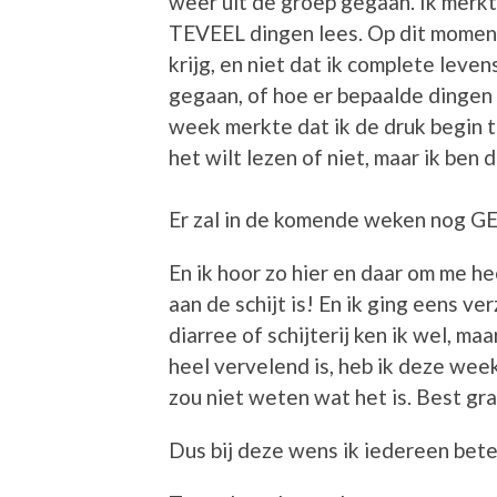
weer uit de groep gegaan. Ik merkte 
TEVEEL dingen lees. Op dit moment
krijg, en niet dat ik complete leve
gegaan, of hoe er bepaalde dingen 
week merkte dat ik de druk begin te
het wilt lezen of niet, maar ik ben d
Er zal in de komende weken nog G
En ik hoor zo hier en daar om me he
aan de schijt is! En ik ging eens v
diarree of schijterij ken ik wel, m
heel vervelend is, heb ik deze wee
zou niet weten wat het is. Best gr
Dus bij deze wens ik iedereen bete