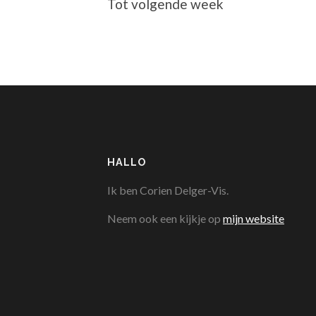
Tot volgende week
HALLO
Ik ben Corien Delger-Vis.
Neem ook een kijkje op
mijn website